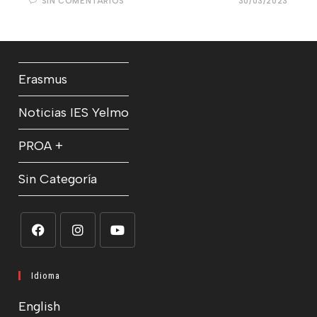
SIN COMENTARIOS
30/03/2023
Erasmus
Noticias IES Yelmo
PROA +
Sin Categoría
Se
Se
Se
abre
abre
abre
Idioma
en
en
en
English
una
una
una