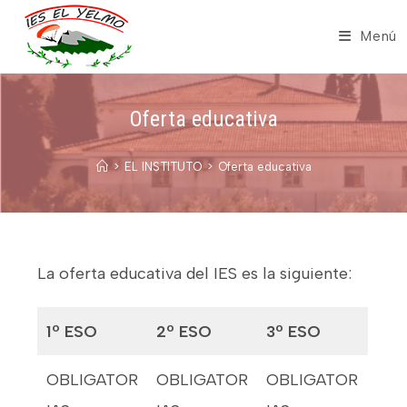
Saltar
al
Menú
contenido
Oferta educativa
>
EL INSTITUTO
>
Oferta educativa
La oferta educativa del IES es la siguiente:
1º ESO
2º ESO
3º ESO
OBLIGATOR
OBLIGATOR
OBLIGATOR