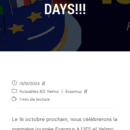
DAYS!!!
Publication
13/10/2024
publiée :
Post
Actualités IES Yelmo
/
Erasmus
category:
Temps
1 min de lecture
de
lecture :
Le 16 octobre prochain, nous célébrerons la
première journée Erasmus à l’IES el Yelmo.