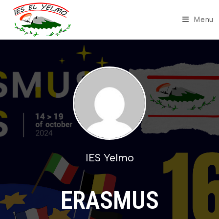
Skip
to
Menu
content
IES Yelmo
ERASMUS